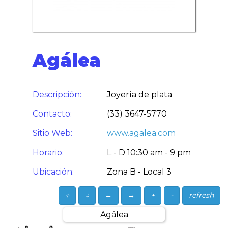
Agálea
Descripción:
Joyería de plata
Contacto:
(33) 3647-5770
Sitio Web:
www.agalea.com
Horario:
L - D 10:30 am - 9 pm
Ubicación:
Zona B - Local 3
↑
↓
←
→
+
-
refresh
Agálea