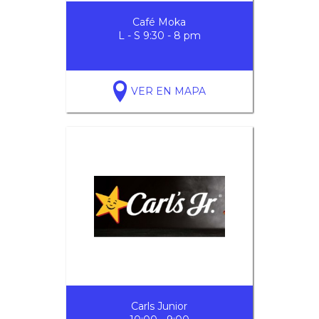
Café Moka
L - S 9:30 - 8 pm
VER EN MAPA
Carls Junior