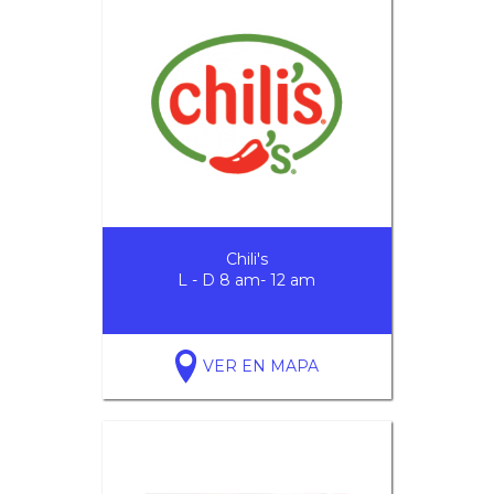
Chili's
L - D 8 am- 12 am
VER EN MAPA