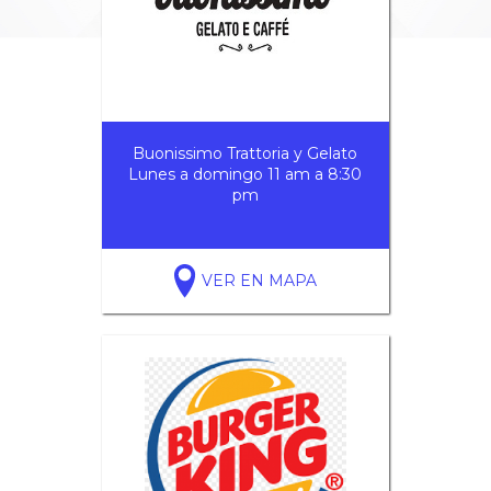
Buonissimo Trattoria y Gelato
Lunes a domingo 11 am a 8:30
pm
VER EN MAPA