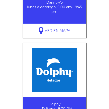
Danny-Yo
lunes a domingo, 9:00 am - 9:45
pm
VER EN MAPA
Dolphy
L - D 8 am - 8:30 PM