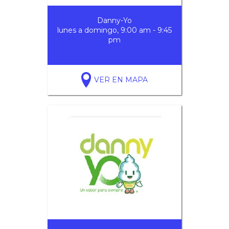
Danny-Yo
lunes a domingo, 9:00 am - 9:45
pm
VER EN MAPA