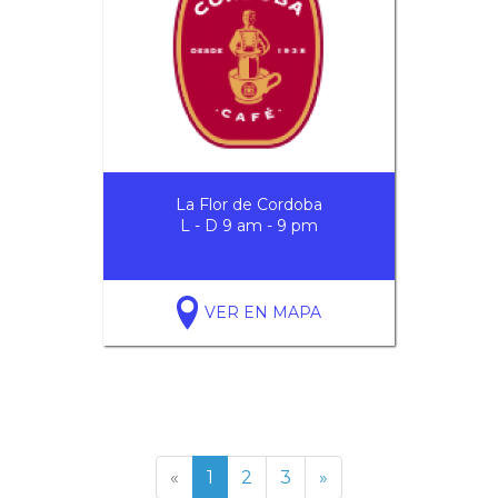
La Flor de Cordoba
L - D 9 am - 9 pm
VER EN MAPA
«
1
2
3
»