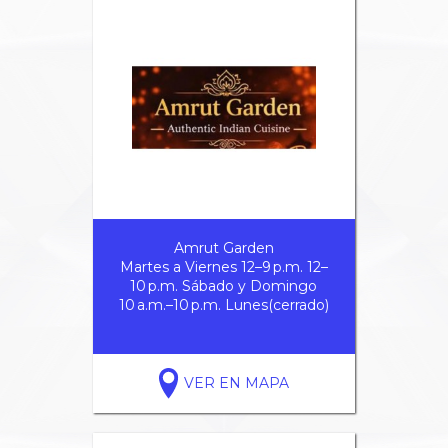
Amrut Garden
Martes a Viernes 12–9 p.m. 12–
10 p.m. Sábado y Domingo
10 a.m.–10 p.m. Lunes(cerrado)
VER EN MAPA