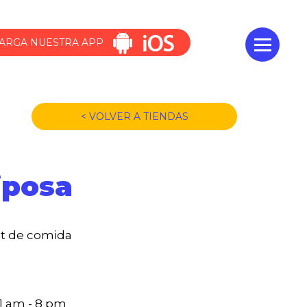
ARGA NUESTRA APP
< VOLVER A TIENDAS
iposa
et de comida
a
11 am - 8 pm