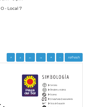
O - Local 7
↑
↓
←
→
+
-
refresh