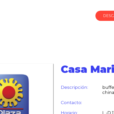
DESC
Casa Mar
Descripción:
buff
chin
Contacto:
Horario:
L -D 