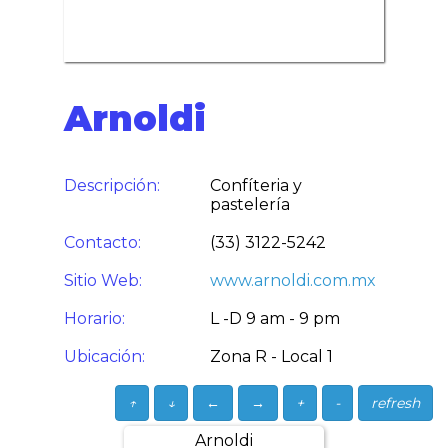
Arnoldi
Descripción:
Confíteria y
pastelería
Contacto:
(33) 3122-5242
Sitio Web:
www.arnoldi.com.mx
Horario:
L -D 9 am - 9 pm
Ubicación:
Zona R - Local 1
↑
↓
←
→
+
-
refresh
Arnoldi