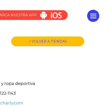
ARGA NUESTRA APP
< VOLVER A TIENDAS
 y ropa deportiva
3122-1143
charly.com