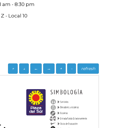
11 am - 8:30 pm
Z - Local 10
↑
↓
←
→
+
-
refresh