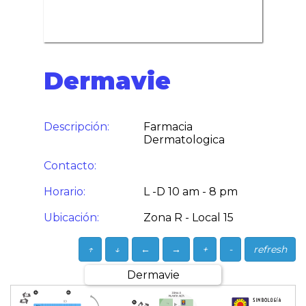
Dermavie
Descripción:
Farmacia
Dermatologica
Contacto:
Horario:
L -D 10 am - 8 pm
Ubicación:
Zona R - Local 15
↑
↓
←
→
+
-
refresh
Dermavie