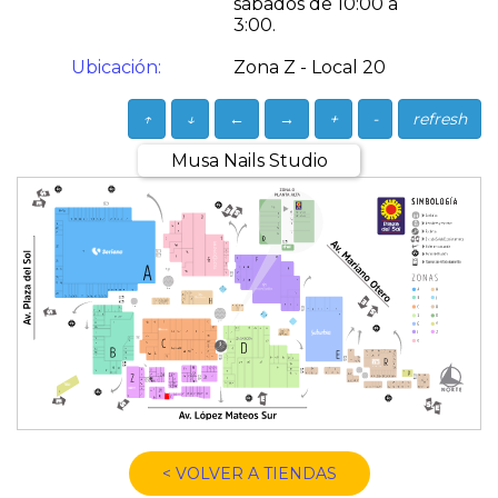
sábados de 10:00 a
3:00.
Ubicación:
Zona Z - Local 20
↑
↓
←
→
+
-
refresh
Musa Nails Studio
< VOLVER A TIENDAS