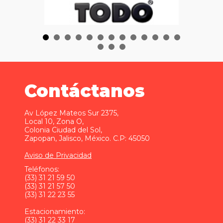
Contáctanos
Av López Mateos Sur 2375,
Local 10, Zona O,
Colonia Ciudad del Sol,
Zapopan, Jalisco, México. C.P: 45050
Aviso de Privacidad
Teléfonos:
(33) 31 21 59 50
(33) 31 21 57 50
(33) 31 22 23 55
Estacionamiento:
(33) 31 22 33 17