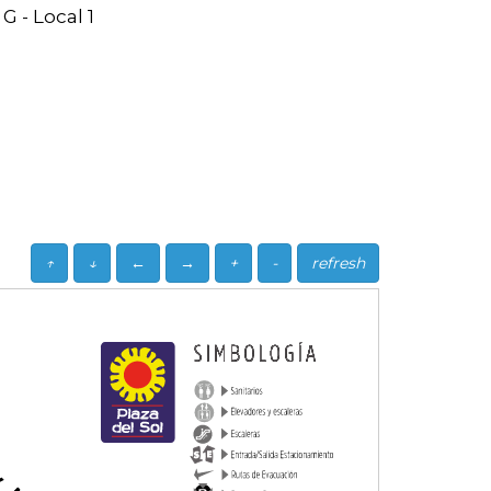
G - Local 1
↑
↓
←
→
+
-
refresh