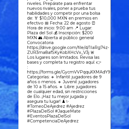
niveles. Prepárate para enfrentar
nuevos rivales, poner a prueba tus
habilidades y competir por una bolsa
de: 🏅 $10,000 MXN en premios en
efectivo 📅 Fecha: 22 de agosto ⏰
Hora de inicio: 9:00 am 📍 Lugar:
Plaza del Sol 💰 Inscripción: $200
MXN 👥 Abierta al público general
Convocatoria
https://drive.google.com/file/d/1IaRg74z-
ZUR3ma8afSKyKobXHcVx_V3j 🚨
Los lugares son limitados. Revisa las
bases y completa tu registro aquí: 👉
:
https://forms.gle/GycmVVPqquXXMAdY9
Categorías: 🔹 Infantil: jugadores de 9
años o menos. 🔹 Juvenil: jugadores
de 10 a 15 años. 🔹 Libre: jugadores
de cualquier edad, sin restricciones
de Elo. ¡Haz tu mejor jugada y
asegura tu lugar! ♟️✨
#TorneoDeAjedrez #Ajedrez
#PlazaDelSol #JaqueMate
#EventosPlazaDelSol
#CompetenciaDeAjedrez