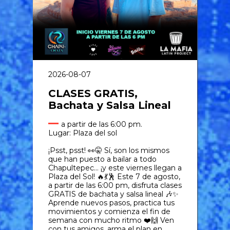
2026-08-07
CLASES GRATIS,
Bachata y Salsa Lineal
a partir de las 6:00 pm.
Lugar: Plaza del sol
¡Psst, psst! 👀🤫 Sí, son los mismos
que han puesto a bailar a todo
Chapultepec… ¡y este viernes llegan a
Plaza del Sol! 🔥💃🕺 Este 7 de agosto,
a partir de las 6:00 pm, disfruta clases
GRATIS de bachata y salsa lineal 🎶✨
Aprende nuevos pasos, practica tus
movimientos y comienza el fin de
semana con mucho ritmo ❤️🙌 Ven
con tus amigos, arma el plan en