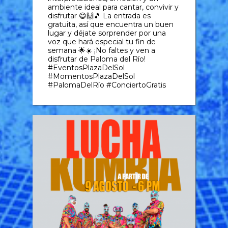
ambiente ideal para cantar, convivir y
disfrutar 😄🙌🎵 La entrada es
gratuita, así que encuentra un buen
lugar y déjate sorprender por una
voz que hará especial tu fin de
semana 🌟☀️ ¡No faltes y ven a
disfrutar de Paloma del Río!
#EventosPlazaDelSol
#MomentosPlazaDelSol
#PalomaDelRío #ConciertoGratis