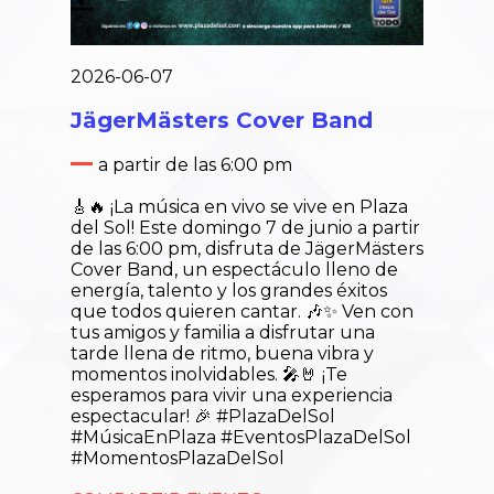
2026-06-07
JägerMästers Cover Band
a partir de las 6:00 pm
🎸🔥 ¡La música en vivo se vive en Plaza
del Sol! Este domingo 7 de junio a partir
de las 6:00 pm, disfruta de JägerMästers
Cover Band, un espectáculo lleno de
energía, talento y los grandes éxitos
que todos quieren cantar. 🎶✨ Ven con
tus amigos y familia a disfrutar una
tarde llena de ritmo, buena vibra y
momentos inolvidables. 🎤🤘 ¡Te
esperamos para vivir una experiencia
espectacular! 🎉 #PlazaDelSol
#MúsicaEnPlaza #EventosPlazaDelSol
#MomentosPlazaDelSol