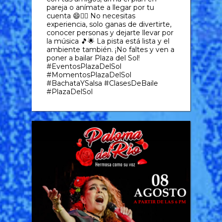
pareja o anímate a llegar por tu
cuenta 😄👯‍♀️ No necesitas
experiencia, solo ganas de divertirte,
conocer personas y dejarte llevar por
la música 🎵🌟 La pista está lista y el
ambiente también. ¡No faltes y ven a
poner a bailar Plaza del Sol!
#EventosPlazaDelSol
#MomentosPlazaDelSol
#BachataYSalsa #ClasesDeBaile
#PlazaDelSol