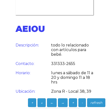
AEIOU
Descripción:
todo lo relacionado
con artículos para
bebé.
Contacto:
331333-2655
Horario:
lunes a sábado de 11 a
20 y domingo 11 a 18
hrs
Ubicación:
Zona R - Local 38, 39
↑
↓
←
→
+
-
refresh