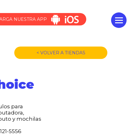
ARGA NUESTRA APP
< VOLVER A TIENDAS
hoice
ulos para
utadora,
uto y mochilas
3121-5556