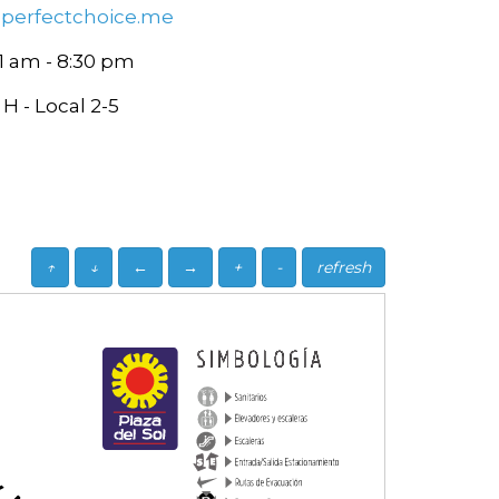
perfectchoice.me
11 am - 8:30 pm
H - Local 2-5
↑
↓
←
→
+
-
refresh