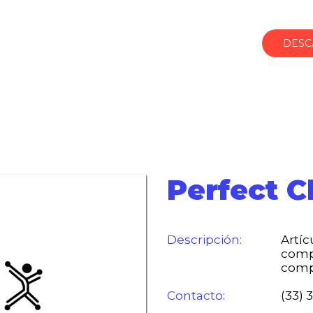
DESC
Perfect C
Descripción:
Artíc
comp
comp
Contacto:
(33) 