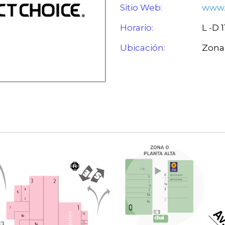
Sitio Web:
www.
Horario:
L -D 
Ubicación:
Zona 