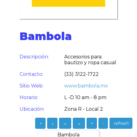
Bambola
Descripción:
Accesorios para
bautizo y ropa casual
Contacto:
(33) 3122-1722
Sitio Web:
www.bambola.mx
Horario:
L -D 10 am - 8 pm
Ubicación:
Zona R - Local 2
↑
↓
←
→
+
-
refresh
Bambola