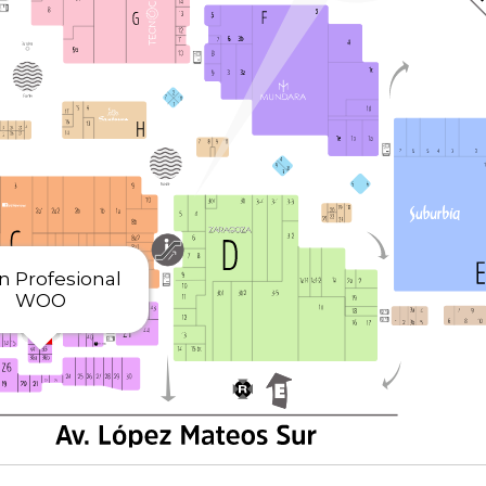
n Profesional
WOO