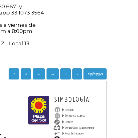
60 6671 y
app 33 1073 3564
 a viernes de
0am a 8:00pm
Z - Local 13
↑
↓
←
→
+
-
refresh