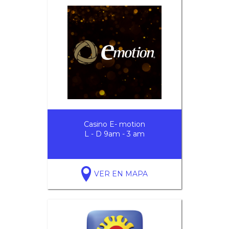
Casino E- motion
L - D 9am - 3 am
VER EN MAPA