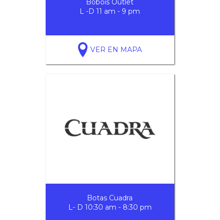
Bobois Outlet
L -D 11 am - 9 pm
VER EN MAPA
Botas Cuadra
L- D 10:30 am - 8:30 pm