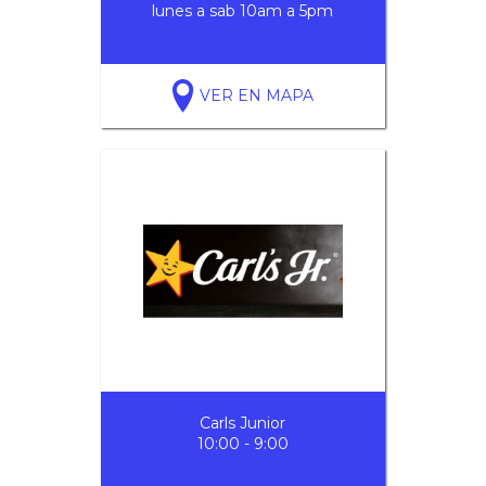
lunes a sab 10am a 5pm
VER EN MAPA
Carls Junior
10:00 - 9:00