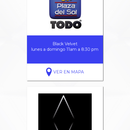
Black Velvet
lunes a domingo 11am a 8:30 pm
VER EN MAPA