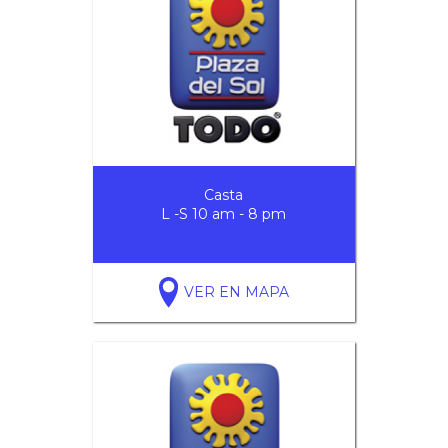
Casta
L -S 10 am - 8 pm
VER EN MAPA