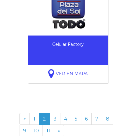
Celular Factory
VER EN MAPA
«
1
2
3
4
5
6
7
8
9
10
11
»