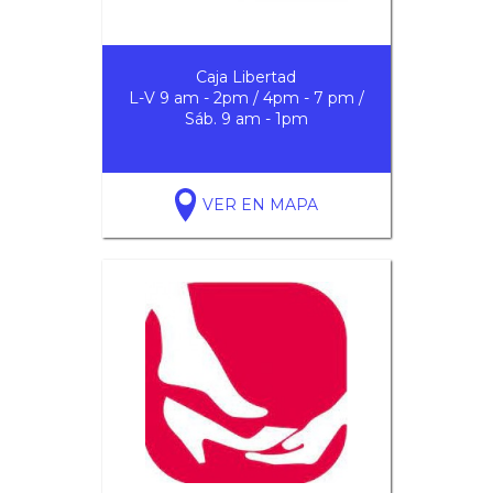
Caja Libertad
L-V 9 am - 2pm / 4pm - 7 pm /
Sáb. 9 am - 1pm
VER EN MAPA