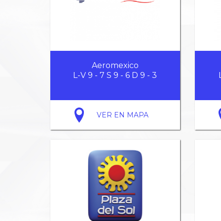
Aeromexico
L-V 9 - 7 S 9 - 6 D 9 - 3
VER EN MAPA