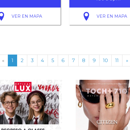
VER EN MAPA
VER EN MAPA
«
1
2
3
4
5
6
7
8
9
10
11
»