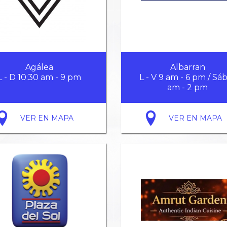
Agálea
Albarran
L - D 10:30 am - 9 pm
L - V 9 am - 6 pm / Sáb
am - 2 pm
VER EN MAPA
VER EN MAPA