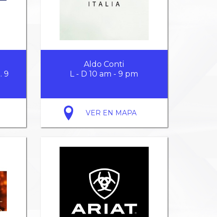
Aldo Conti
. 9
L - D 10 am - 9 pm
VER EN MAPA