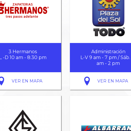
3 Hermanos
Administración
L -D 10 am - 8:30 pm
L-V 9 am - 7 pm / Sáb.
am - 2 pm
VER EN MAPA
VER EN MAPA