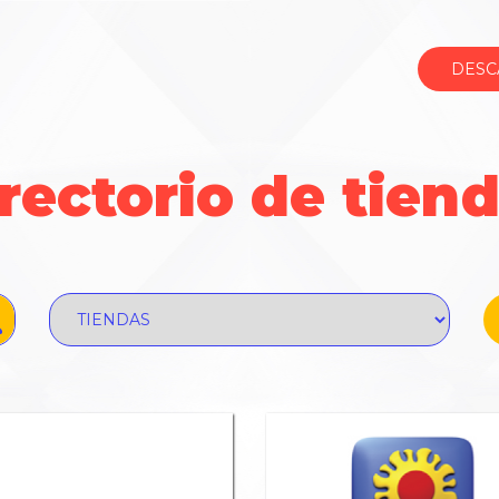
DESC
rectorio
de tien