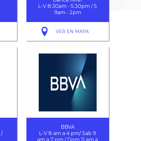
L-V 8:30am - 5:30pm / S
9am - 2pm
VER EN MAPA
BBVA
 /
L-V 8 am a 4 pm/ Sab 9
am a 7 pm / Dom 11 am a