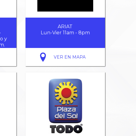
ARIAT
–
Lun-Vier 11am - 8pm
o y
m.
VER EN MAPA