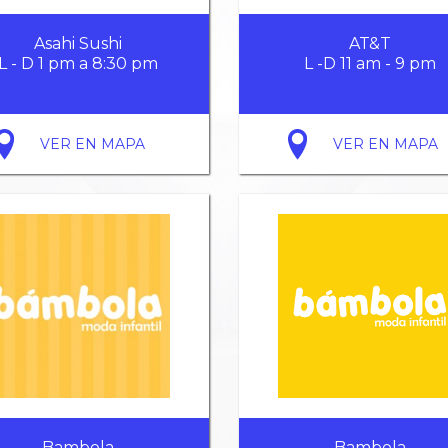
Asahi Sushi
AT&T
L - D 1 pm a 8:30 pm
L -D 11 am - 9 pm
VER EN MAPA
VER EN MAPA
Bambola
Bambola