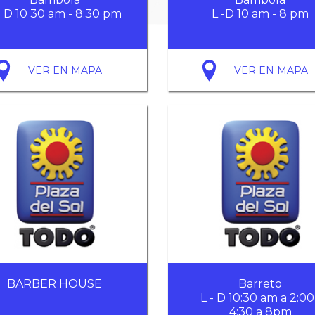
- D 10 30 am - 8:30 pm
L -D 10 am - 8 pm
VER EN MAPA
VER EN MAPA
BARBER HOUSE
Barreto
L - D 10:30 am a 2:00
4:30 a 8pm