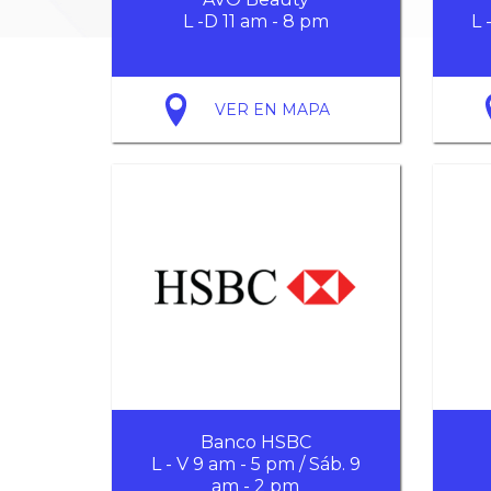
L -D 11 am - 8 pm
L 
VER EN MAPA
Banco HSBC
L - V 9 am - 5 pm / Sáb. 9
am - 2 pm